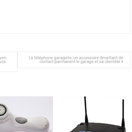
voir refroidir
de manière
sidérable vos
ments
oyen
Le téléphone garagiste, un accessoire dmettant de
 vos
contact parmanent le garage et sa clientèle