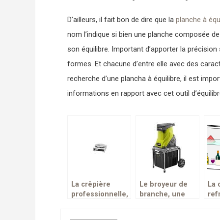
D’ailleurs, il fait bon de dire que la
planche à équi
nom l’indique si bien une planche composée de d
son équilibre. Important d’apporter la précision
formes. Et chacune d’entre elle avec des caractér
recherche d’une plancha à équilibre, il est impor
informations en rapport avec cet outil d’équilib
La crêpière
Le broyeur de
La 
professionnelle,
branche, une
ref
une excellente
machine
un 
machine de
destinée à
mo