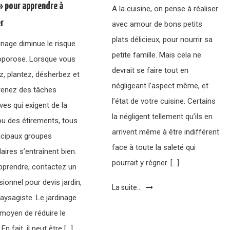
 » pour apprendre à
A la cuisine, on pense à réaliser
er
avec amour de bons petits
plats délicieux, pour nourrir sa
inage diminue le risque
petite famille. Mais cela ne
oporose. Lorsque vous
devrait se faire tout en
z, plantez, désherbez et
négligeant l’aspect même, et
renez des tâches
l’état de votre cuisine. Certains
ives qui exigent de la
la négligent tellement qu’ils en
ou des étirements, tous
arrivent même à être indifférent
incipaux groupes
face à toute la saleté qui
ires s’entraînent bien.
pourrait y régner. […]
pprendre, contactez un
ionnel pour devis jardin,
La suite...
aysagiste. Le jardinage
 moyen de réduire le
En fait, il peut être […]