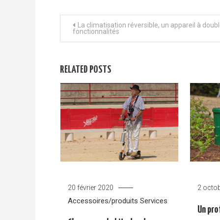
Navigation de l’article
La climatisation réversible, un appareil à doub
fonctionnalités
RELATED POSTS
20 février 2020
2 octo
Accessoires/produits
Services
Un pro