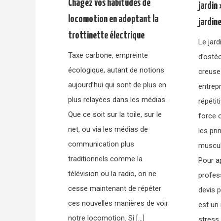
Chagez vos habitudes de
jardin
locomotion en adoptant la
jardin
trottinette électrique
Le jard
Taxe carbone, empreinte
d’osté
écologique, autant de notions
creuse
aujourd’hui qui sont de plus en
entrep
plus relayées dans les médias.
répétit
Que ce soit sur la toile, sur le
force 
net, ou via les médias de
les pr
communication plus
muscula
traditionnels comme la
Pour a
télévision ou la radio, on ne
profess
cesse maintenant de répéter
devis p
ces nouvelles manières de voir
est un
notre locomotion. Si […]
stress. 