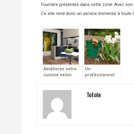
fourrière présentes dans cette zone. Avec son
Ce site rend donc un service immense à toute l
Améliorez votre
Un
cuisine selon
professionnel
vos envies grâce
de « devis
aux experts!
jardin » pour
apprendre à
Totoin
jardiner