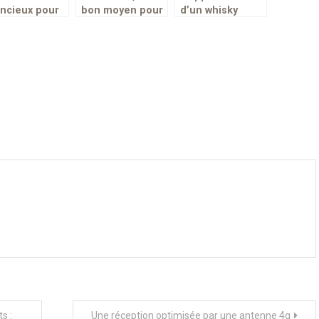
encieux pour
bon moyen pour
d’un whisky
bien-être
vos enfants de
dépend-t-il du
s’épanouir
type de verre?
s :
Une réception optimisée par une antenne 4g