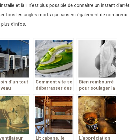
talle et là il n’est plus possible de connaître un instant d’arrêt.
filmer tous les angles morts qui causent également de nombreux
plus d’infos.
oin d’un tout
Comment vite se
Bien rembourré
uveau
débarrasser des
pour soulager la
matiseur ?
plis disgracieux
femme enceinte
ci la solution
sur ses
pendant et après
ime
vêtements ?
la grossesse!
ventilateur
Lit cabane, le
L’appréciation