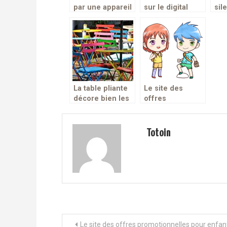
par une appareil
sur le digital
sil
au quotidien!
jugées
le 
insatisfaisantes
pour la société !
La table pliante
Le site des
décore bien les
offres
terrasses
promotionnelles
pour enfants :
Kids promo
Totoin
Navigation de l’article
Le site des offres promotionnelles pour enfant