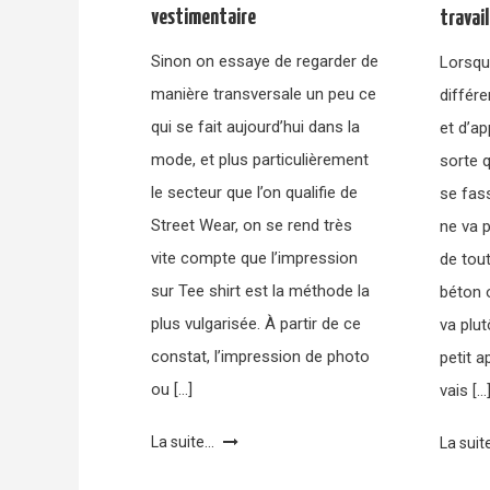
vestimentaire
travai
Sinon on essaye de regarder de
Lorsqu’
manière transversale un peu ce
différ
qui se fait aujourd’hui dans la
et d’ap
mode, et plus particulièrement
sorte q
le secteur que l’on qualifie de
se fas
Street Wear, on se rend très
ne va p
vite compte que l’impression
de tout
sur Tee shirt est la méthode la
béton 
plus vulgarisée. À partir de ce
va plu
constat, l’impression de photo
petit a
ou […]
vais […
La suite...
La suite