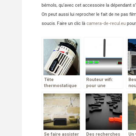
bémols, qu’avec cet accessoire la dépendant s’ins
On peut aussi lui reprocher le fait de ne pas 
soucis. Faire un clic là
camera-de-recul.eu
pour 
Tête
Routeur wifi:
Bes
thermostatique
pour une
no
connectée pour
connexion stable
cli
votre radiateur
et fluide
Voi
ult
Se faire assister
Des recherches
Un 