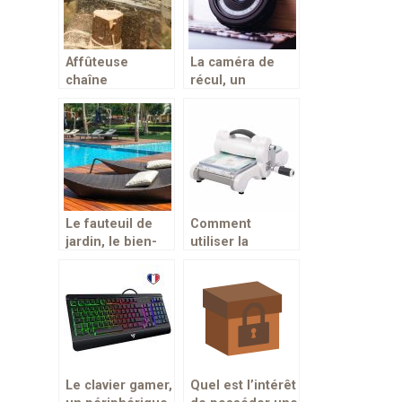
Affûteuse
La caméra de
chaîne
récul, un
tronçonneuse,
accessoire de
pour plus
conduite
d’effcacité
garantissant une
sécurité arrière
Le fauteuil de
Comment
jardin, le bien-
utiliser la
être en été
machine de
découpe ?
Le clavier gamer,
Quel est l’intérêt