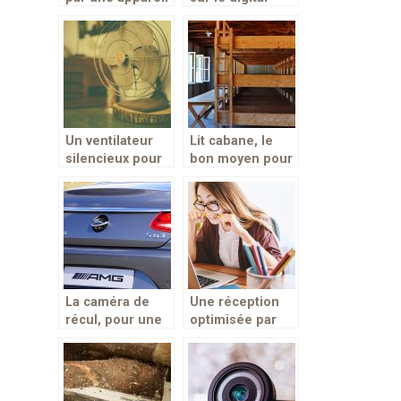
au quotidien!
jugées
insatisfaisantes
pour la société !
Un ventilateur
Lit cabane, le
silencieux pour
bon moyen pour
le bien-être
vos enfants de
s’épanouir
La caméra de
Une réception
récul, pour une
optimisée par
conduite de plus
une antenne 4g
en plus
sécuritaire