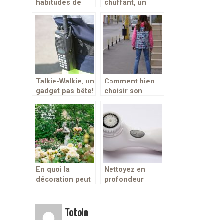
habitudes de
chuffant, un
locomotion en
accessoire idéal
adoptant la
pour propager
trottinette
de la chaleur
électrique
dans un espace
donné
Talkie-Walkie, un
Comment bien
gadget pas bête!
choisir son
hoverboard ?
En quoi la
Nettoyez en
décoration peut
profondeur
aider à bien se
votre peau avec
sentir dans une
la brosse
maison ?
nettoyante
Totoin