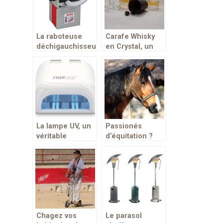
La raboteuse
Carafe Whisky
déchigauchisseuse,
en Crystal, un
un appreil idéal
outil de
pour le lissage
décoration et de
des toutes
service.
sortes de
surfaces
La lampe UV, un
Passionés
véritable
d’équitation ?
accessoire
Offrez le
indispensable
meilleur à votre
pour le séchoir
animal
des ongles et
vernis
Chagez vos
Le parasol