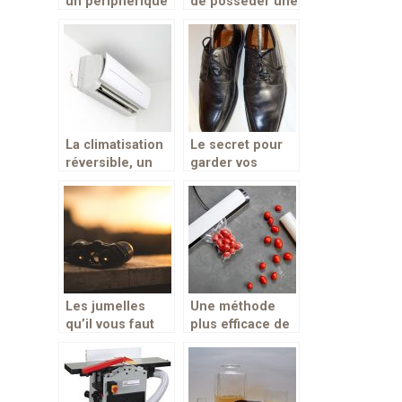
un périphérique
de posséder une
adapté pour la
boîte à clés?
pratique des
jeux vidéos
La climatisation
Le secret pour
réversible, un
garder vos
appareil à
chaussures en
double
bon état pour
fonctionnalités
longtemps
Les jumelles
Une méthode
qu’il vous faut
plus efficace de
pour chasser la
conservation
nuit
des aliments!