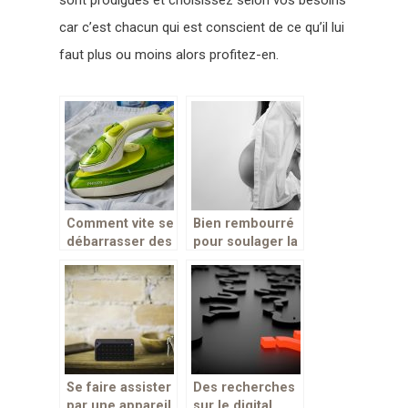
car c’est chacun qui est conscient de ce qu’il lui
faut plus ou moins alors profitez-en.
Comment vite se
Bien rembourré
débarrasser des
pour soulager la
plis disgracieux
femme enceinte
sur ses
pendant et après
vêtements ?
la grossesse!
Se faire assister
Des recherches
par une appareil
sur le digital