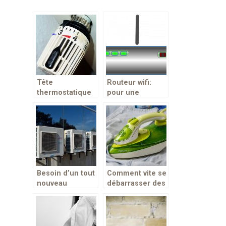
Tête
Routeur wifi:
thermostatique
pour une
connectée pour
connexion stable
votre radiateur
et fluide
Besoin d’un tout
Comment vite se
nouveau
débarrasser des
climatiseur ?
plis disgracieux
Voici la solution
sur ses
ultime
vêtements ?