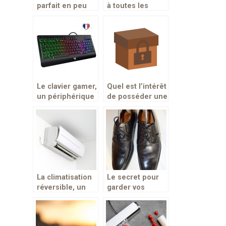
parfait en peu
à toutes les
de temps avec le
bibliothèques du
pétrin
pays
professionnel
Le clavier gamer,
Quel est l’intérêt
un périphérique
de posséder une
adapté pour la
boîte à clés?
pratique des
jeux vidéos
La climatisation
Le secret pour
réversible, un
garder vos
appareil à
chaussures en
double
bon état pour
fonctionnalités
longtemps