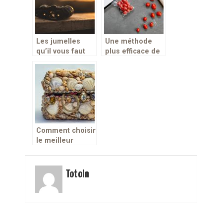
Les jumelles
Une méthode
qu’il vous faut
plus efficace de
pour chasser la
conservation
nuit
des aliments!
Comment choisir
le meilleur
coffre à bijoux?
Totoin