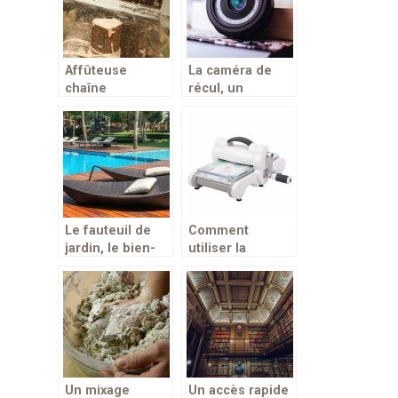
Affûteuse
La caméra de
chaîne
récul, un
tronçonneuse,
accessoire de
pour plus
conduite
d’effcacité
garantissant une
sécurité arrière
Le fauteuil de
Comment
jardin, le bien-
utiliser la
être en été
machine de
découpe ?
Un mixage
Un accès rapide