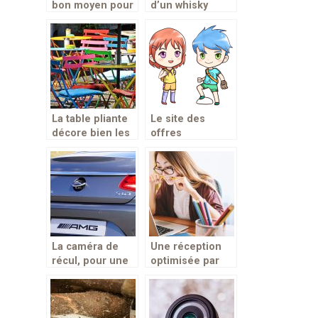
bon moyen pour
d’un whisky
vos enfants de
dépend-t-il du
s’épanouir
type de verre?
La table pliante
Le site des
décore bien les
offres
terrasses
promotionnelles
pour enfants :
Kids promo
La caméra de
Une réception
récul, pour une
optimisée par
conduite de plus
une antenne 4g
en plus
sécuritaire