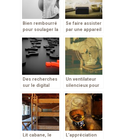
Bien rembourré
Se faire assister
pour soulager la
par une appareil
femme enceinte
au quotidien!
pendant et après
la grossesse!
Des recherches
Un ventilateur
sur le digital
silencieux pour
jugées
le bien-être
insatisfaisantes
pour la société !
Lit cabane, le
L’appréciation