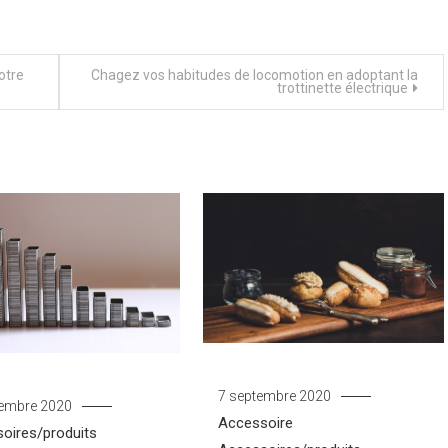
otre
Chagez vos habitudes de locomotion en adoptant la
trottinette électrique
7 septembre 2020
embre 2020
Accessoire
oires/produits