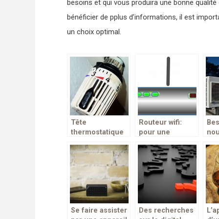
besoins et qui vous produira une bonne qualité d
bénéficier de pplus d’informations, il est impor
un choix optimal.
Tête
Routeur wifi:
Bes
thermostatique
pour une
no
connectée pour
connexion stable
cli
votre radiateur
et fluide
Voi
ult
Se faire assister
Des recherches
L’a