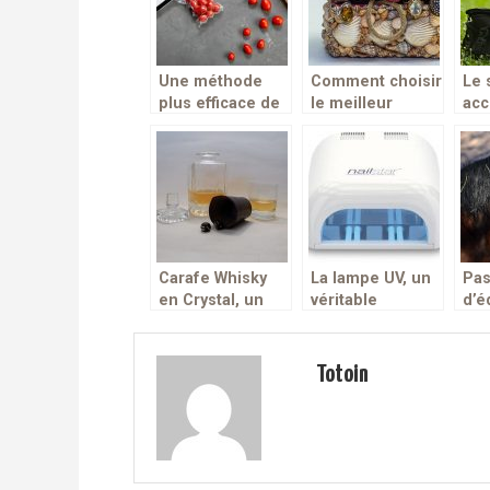
Une méthode
Comment choisir
Le 
plus efficace de
le meilleur
acc
conservation
coffre à bijoux?
ran
des aliments!
séc
vos
app
pho
Carafe Whisky
La lampe UV, un
Pas
en Crystal, un
véritable
d’é
outil de
accessoire
Off
décoration et de
indispensable
mei
service.
pour le séchoir
ani
Totoin
des ongles et
vernis