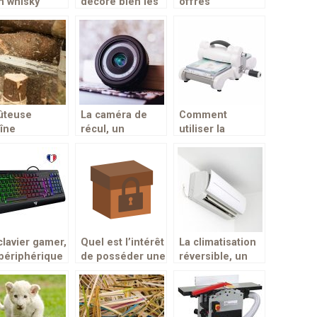
n whisky
décore bien les
offres
end-t-il du
terrasses
promotionnelles
e de verre?
pour enfants :
Kids promo
ûteuse
La caméra de
Comment
îne
récul, un
utiliser la
nçonneuse,
accessoire de
machine de
r plus
conduite
découpe ?
ffcacité
garantissant une
sécurité arrière
clavier gamer,
Quel est l’intérêt
La climatisation
périphérique
de posséder une
réversible, un
pté pour la
boîte à clés?
appareil à
tique des
double
x vidéos
fonctionnalités