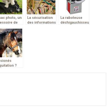
sac photo, un
La sécurisation
La raboteuse
essoire de
des informations
déchigauchisseuse,
gement et
à travers le
un appreil idéal
uritaire de
destructeur de
pour le lissage
 différents
documents.
des toutes
areils de
sortes de
to
surfaces
sionés
quitation ?
rez le
lleur à votre
mal