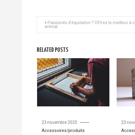
Navigation de l’article
Passionés d’équitation ? Offrez le meilleur à v
animal
RELATED POSTS
23 novembre 2020
23 nov
Accessoires/produits
Access