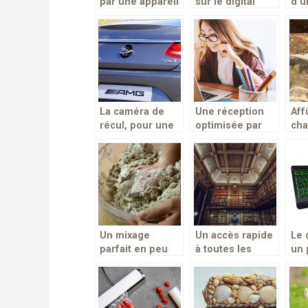
par une appareil
sur le digital
d’u
au quotidien!
jugées
dép
insatisfaisantes
typ
pour la société !
La caméra de
Une réception
Aff
récul, pour une
optimisée par
cha
conduite de plus
une antenne 4g
tro
en plus
pou
sécuritaire
d’e
Un mixage
Un accès rapide
Le 
parfait en peu
à toutes les
un 
de temps avec le
bibliothèques du
ada
pétrin
pays
pra
professionnel
jeu