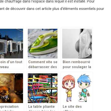
e chauffage dans l’espace dans lequel il est installé. Pour
tant de découvrir dans cet article plus d’éléments essentiels pour
oin d’un tout
Comment vite se
Bien rembourré
uveau
débarrasser des
pour soulager la
matiseur ?
plis disgracieux
femme enceinte
ci la solution
sur ses
pendant et après
ime
vêtements ?
la grossesse!
ppréciation
La table pliante
Le site des